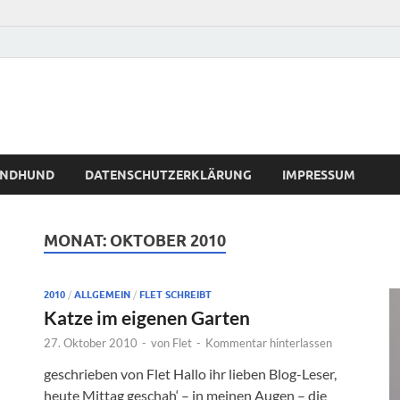
WINDHUND
DATENSCHUTZERKLÄRUNG
IMPRESSUM
MONAT:
OKTOBER 2010
2010
/
ALLGEMEIN
/
FLET SCHREIBT
Katze im eigenen Garten
27. Oktober 2010
-
von
Flet
-
Kommentar hinterlassen
geschrieben von Flet Hallo ihr lieben Blog-Leser,
heute Mittag geschah‘ – in meinen Augen – die