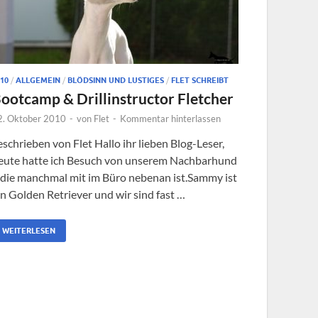
10
/
ALLGEMEIN
/
BLÖDSINN UND LUSTIGES
/
FLET SCHREIBT
ootcamp & Drillinstructor Fletcher
2. Oktober 2010
-
von
Flet
-
Kommentar hinterlassen
eschrieben von Flet Hallo ihr lieben Blog-Leser,
eute hatte ich Besuch von unserem Nachbarhund
 die manchmal mit im Büro nebenan ist.Sammy ist
in Golden Retriever und wir sind fast …
WEITERLESEN