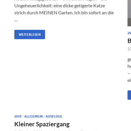
Ungeheuerlichkeit: eine dicke getigerte Katze
strich durch MEINEN Garten. Ich bin sofort an die
…
20
WEITERLESEN
B
1
g
h
–
e
2010
/
ALLGEMEIN
/
AUSFLÜGE
Kleiner Spaziergang