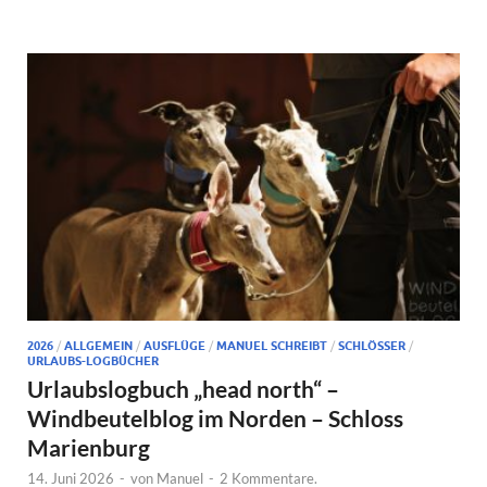
2026
/
ALLGEMEIN
/
AUSFLÜGE
/
MANUEL SCHREIBT
/
SCHLÖSSER
/
URLAUBS-LOGBÜCHER
Urlaubslogbuch „head north“ –
Windbeutelblog im Norden – Schloss
Marienburg
14. Juni 2026
-
von
Manuel
-
2 Kommentare.