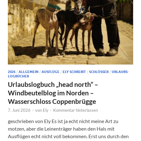
2026
/
ALLGEMEIN
/
AUSFLÜGE
/
ELY SCHREIBT
/
SCHLÖSSER
/
URLAUBS-
LOGBÜCHER
Urlaubslogbuch „head north“ –
Windbeutelblog im Norden –
Wasserschloss Coppenbrügge
7. Juni 2026
-
von
Ely
-
Kommentar hinterlassen
geschrieben von Ely Es ist ja echt nicht meine Art zu
motzen, aber die Leinenträger haben den Hals mit
Ausflügen echt nicht voll bekommen. Erst uns durch den