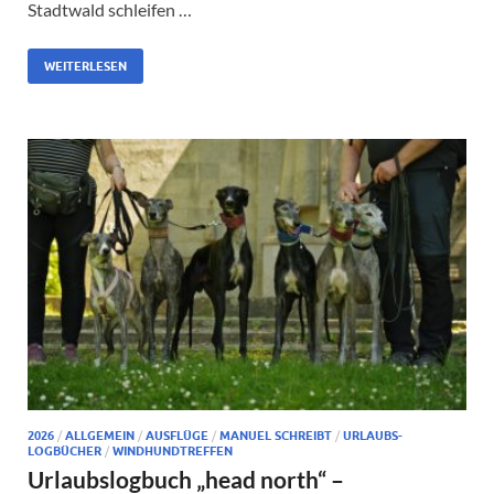
Stadtwald schleifen …
WEITERLESEN
2026
/
ALLGEMEIN
/
AUSFLÜGE
/
MANUEL SCHREIBT
/
URLAUBS-
LOGBÜCHER
/
WINDHUNDTREFFEN
Urlaubslogbuch „head north“ –