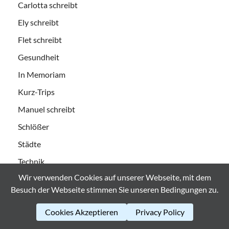
Carlotta schreibt
Ely schreibt
Flet schreibt
Gesundheit
In Memoriam
Kurz-Trips
Manuel schreibt
Schlößer
Städte
Technik
Wir verwenden Cookies auf unserer Webseite, mit dem
Urlaubs-Logbücher
Besuch der Webseite stimmen Sie unseren Bedingungen zu.
Videos
Cookies Akzeptieren
Privacy Policy
Wandern