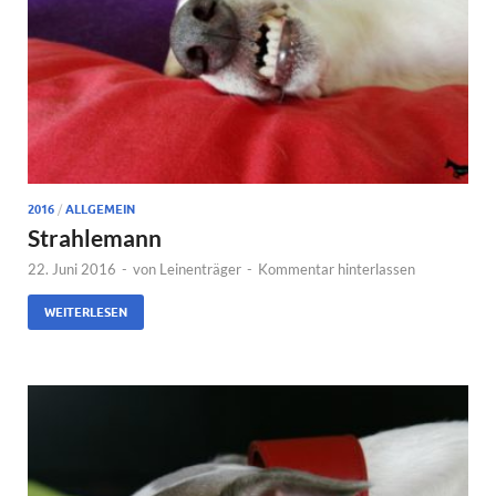
2016
/
ALLGEMEIN
Strahlemann
22. Juni 2016
-
von
Leinenträger
-
Kommentar hinterlassen
WEITERLESEN