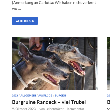
[Anmerkung an Carlotta: Wir haben nicht verlernt
wo …
WEITERLESEN
2023
/
ALLGEMEIN
/
AUSFLÜGE
/
BURGEN
20
Burgruine Randeck – viel Trubel
B
v
9. Oktober 2023
-
von
Leinenträger
-
Kommentar