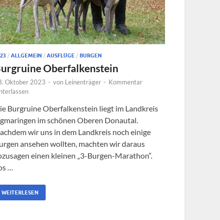
23
/
ALLGEMEIN
/
AUSFLÜGE
/
BURGEN
urgruine Oberfalkenstein
3. Oktober 2023
-
von
Leinenträger
-
Kommentar
nterlassen
ie Burgruine Oberfalkenstein liegt im Landkreis
igmaringen im schönen Oberen Donautal.
achdem wir uns in dem Landkreis noch einige
urgen ansehen wollten, machten wir daraus
ozusagen einen kleinen „3-Burgen-Marathon“.
os …
WEITERLESEN