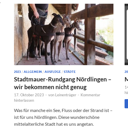
-
2023
/
ALLGEMEIN
/
AUSFLÜGE
/
STÄDTE
20
Stadtmauer-Rundgang Nördlingen –
M
wir bekommen nicht genug
1
hi
17. Oktober 2023
-
von
Leinenträger
-
Kommentar
hinterlassen
Was für manche ein See, Fluss oder der Strand ist –
ist für uns Nördlingen. Diese wunderschöne
mittelalterliche Stadt hat es uns angetan.