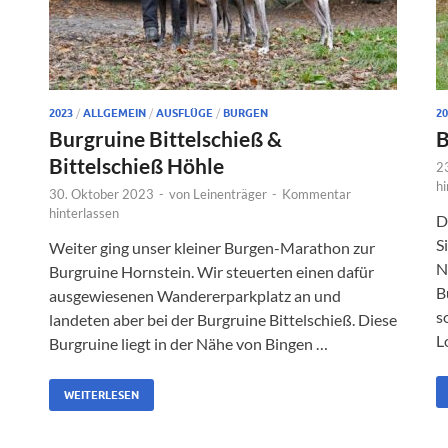
2023
/
ALLGEMEIN
/
AUSFLÜGE
/
BURGEN
20
Burgruine Bittelschieß &
B
Bittelschieß Höhle
2
hi
30. Oktober 2023
-
von
Leinenträger
-
Kommentar
hinterlassen
D
S
Weiter ging unser kleiner Burgen-Marathon zur
N
Burgruine Hornstein. Wir steuerten einen dafür
B
ausgewiesenen Wandererparkplatz an und
s
landeten aber bei der Burgruine Bittelschieß. Diese
L
Burgruine liegt in der Nähe von Bingen …
WEITERLESEN