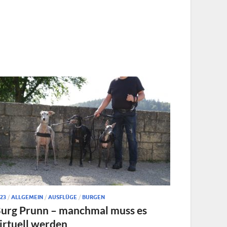
23
/
ALLGEMEIN
/
AUSFLÜGE
/
BURGEN
urg Prunn – manchmal muss es
irtuell werden