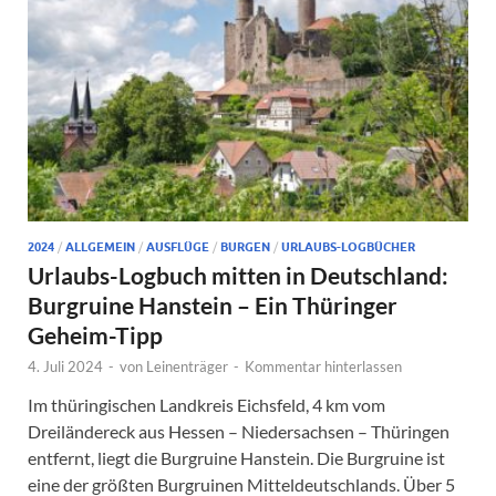
2024
/
ALLGEMEIN
/
AUSFLÜGE
/
BURGEN
/
URLAUBS-LOGBÜCHER
Urlaubs-Logbuch mitten in Deutschland:
Burgruine Hanstein – Ein Thüringer
Geheim-Tipp
4. Juli 2024
-
von
Leinenträger
-
Kommentar hinterlassen
Im thüringischen Landkreis Eichsfeld, 4 km vom
Dreiländereck aus Hessen – Niedersachsen – Thüringen
entfernt, liegt die Burgruine Hanstein. Die Burgruine ist
eine der größten Burgruinen Mitteldeutschlands. Über 5