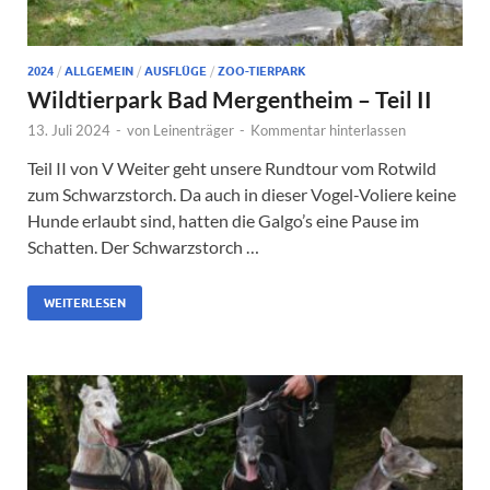
2024
/
ALLGEMEIN
/
AUSFLÜGE
/
ZOO-TIERPARK
Wildtierpark Bad Mergentheim – Teil II
13. Juli 2024
-
von
Leinenträger
-
Kommentar hinterlassen
Teil II von V Weiter geht unsere Rundtour vom Rotwild
zum Schwarzstorch. Da auch in dieser Vogel-Voliere keine
Hunde erlaubt sind, hatten die Galgo’s eine Pause im
Schatten. Der Schwarzstorch …
WEITERLESEN