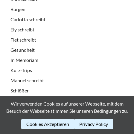
Burgen
Carlotta schreibt
Ely schreibt
Flet schreibt
Gesundheit
In Memoriam
Kurz-Trips
Manuel schreibt
Schlößer
Städte
Wir verwenden Cookies auf unserer Webseite, mit dem
Technik
Besuch der Webseite stimmen Sie unseren Bedingungen zu.
Urlaubs-Logbücher
Cookies Akzeptieren
Privacy Policy
Videos