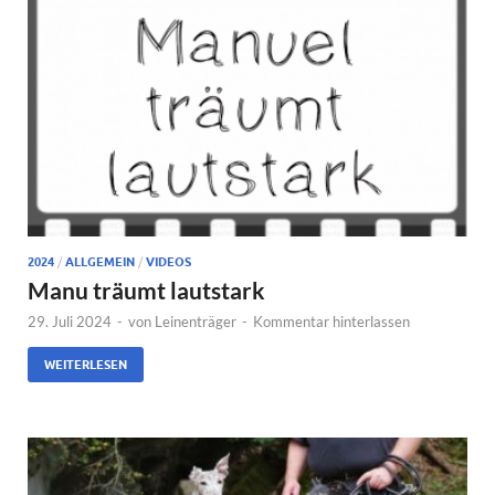
2024
/
ALLGEMEIN
/
VIDEOS
Manu träumt lautstark
29. Juli 2024
-
von
Leinenträger
-
Kommentar hinterlassen
WEITERLESEN