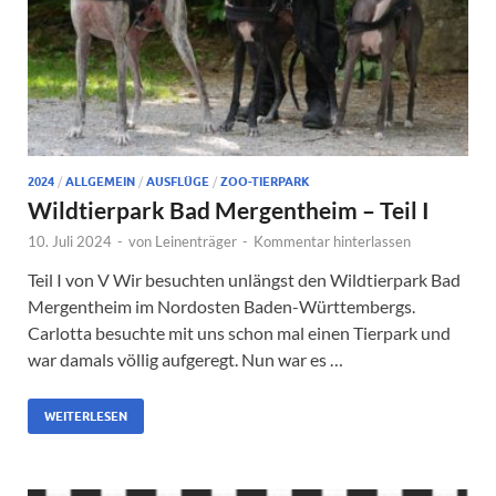
2024
/
ALLGEMEIN
/
AUSFLÜGE
/
ZOO-TIERPARK
Wildtierpark Bad Mergentheim – Teil I
10. Juli 2024
-
von
Leinenträger
-
Kommentar hinterlassen
Teil I von V Wir besuchten unlängst den Wildtierpark Bad
Mergentheim im Nordosten Baden-Württembergs.
Carlotta besuchte mit uns schon mal einen Tierpark und
war damals völlig aufgeregt. Nun war es …
WEITERLESEN