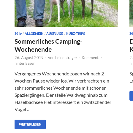
2019
/
ALLGEMEIN
/
AUSFLÜGE
/
KURZ-TRIPS
20
Sommerliches Camping-
D
Wochenende
K
26. August 2019
-
von
Leinenträger
-
Kommentar
2
hinterlassen
hi
Vergangenes Wochenende zogen wir nach 2
S
Wochen Pause wieder los. Wir verbrachten ein
L
sehr sommerliches Wochenende mit schönen
Spaziergängen. Der steile Waldweg hinab zum
Haselbachsee Flet interessiert ein zwitschender
Vogel …
WEITERLESEN