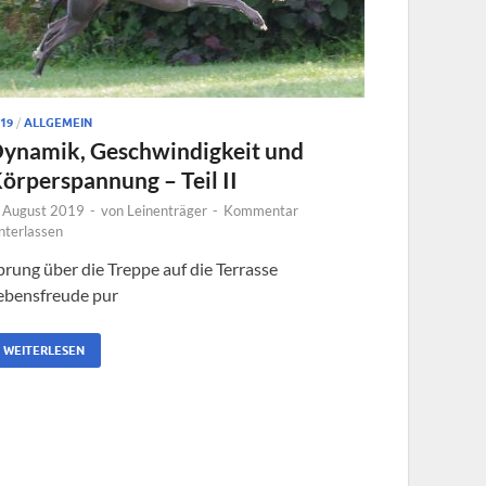
19
/
ALLGEMEIN
ynamik, Geschwindigkeit und
örperspannung – Teil II
. August 2019
-
von
Leinenträger
-
Kommentar
nterlassen
prung über die Treppe auf die Terrasse
ebensfreude pur
WEITERLESEN