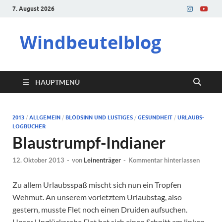
7. August 2026
Windbeutelblog
HAUPTMENÜ
2013
/
ALLGEMEIN
/
BLÖDSINN UND LUSTIGES
/
GESUNDHEIT
/
URLAUBS-
LOGBÜCHER
Blaustrumpf-Indianer
12. Oktober 2013
-
von
Leinenträger
-
Kommentar hinterlassen
Zu allem Urlaubsspaß mischt sich nun ein Tropfen
Wehmut. An unserem vorletztem Urlaubstag, also
gestern, musste Flet noch einen Druiden aufsuchen.
Unser Unglücksrabe Flet hat sich einen Schnitt am linken