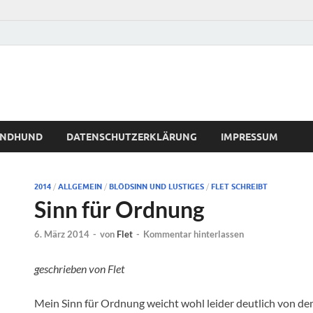
WINDHUND
DATENSCHUTZERKLÄRUNG
IMPRESSUM
2014
/
ALLGEMEIN
/
BLÖDSINN UND LUSTIGES
/
FLET SCHREIBT
Sinn für Ordnung
6. März 2014
-
von
Flet
-
Kommentar hinterlassen
geschrieben von Flet
Mein Sinn für Ordnung weicht wohl leider deutlich von de