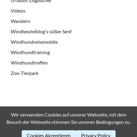
Urlaubs-Logbücher
Videos
Wandern
Windbeutelblog's süßer Senf
Windhundreisemobile
Windhundtraining
Windhundtreffen
Zoo-Tierpark
Wir verwenden Cookies auf unserer Webseite, mit dem
Alle Bilder und Videos sind urheberrechtlich geschützt und es
Besuch der Webseite stimmen Sie unseren Bedingungen zu.
Bedarf der ausdrücklichen Genehmigung bei
Weiterverwendung. © windbeutelblog.de 2008-2026
Cookies Akzeptieren
Privacy Policy