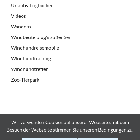
Urlaubs-Logbücher
Videos
Wandern
Windbeutelblog's süßer Senf
Windhundreisemobile
Windhundtraining
Windhundtreffen
Zoo-Tierpark
Wir verwenden Cookies auf unserer Webseite, mit dem
Alle Bilder und Videos sind urheberrechtlich geschützt und es
Besuch der Webseite stimmen Sie unseren Bedingungen zu.
Bedarf der ausdrücklichen Genehmigung bei
Weiterverwendung. © windbeutelblog.de 2008-2026