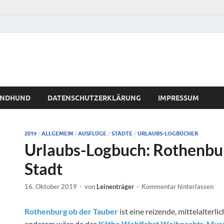
WINDHUND
DATENSCHUTZERKLÄRUNG
IMPRESSUM
2019
/
ALLGEMEIN
/
AUSFLÜGE
/
STÄDTE
/
URLAUBS-LOGBÜCHER
Urlaubs-Logbuch: Rothenbur
Stadt
16. Oktober 2019
-
von
Leinenträger
-
Kommentar hinterlassen
Rothenburg ob der Tauber
ist eine reizende, mittelalterli
anderem wäre da das
Käthe Wohlfahrt Weihnachts-Mu