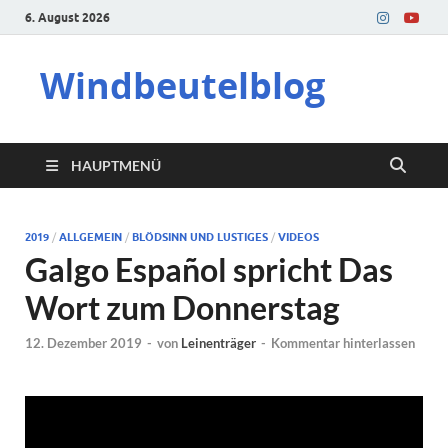
6. August 2026
Windbeutelblog
HAUPTMENÜ
2019
/
ALLGEMEIN
/
BLÖDSINN UND LUSTIGES
/
VIDEOS
Galgo Español spricht Das
Wort zum Donnerstag
12. Dezember 2019
-
von
Leinenträger
-
Kommentar hinterlassen