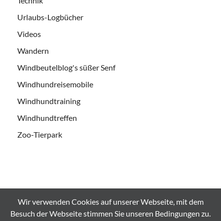
Technik
Urlaubs-Logbücher
Videos
Wandern
Windbeutelblog's süßer Senf
Windhundreisemobile
Windhundtraining
Windhundtreffen
Zoo-Tierpark
Wir verwenden Cookies auf unserer Webseite, mit dem
Alle Bilder und Videos sind urheberrechtlich geschützt und es
Besuch der Webseite stimmen Sie unseren Bedingungen zu.
Bedarf der ausdrücklichen Genehmigung bei