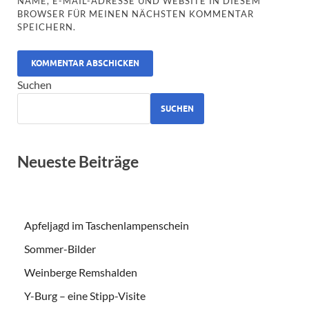
NAME, E-MAIL-ADRESSE UND WEBSITE IN DIESEM
BROWSER FÜR MEINEN NÄCHSTEN KOMMENTAR
SPEICHERN.
ALTERNATIVE:
Suchen
SUCHEN
Neueste Beiträge
Apfeljagd im Taschenlampenschein
Sommer-Bilder
Weinberge Remshalden
Y-Burg – eine Stipp-Visite