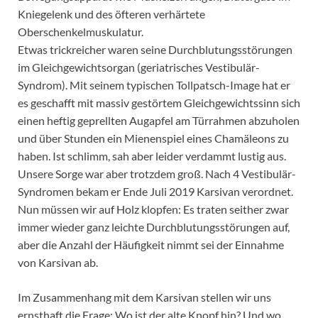
Kniegelenk und des öfteren verhärtete
Oberschenkelmuskulatur.
Etwas trickreicher waren seine Durchblutungsstörungen
im Gleichgewichtsorgan (geriatrisches Vestibulär-
Syndrom). Mit seinem typischen Tollpatsch-Image hat er
es geschafft mit massiv gestörtem Gleichgewichtssinn sich
einen heftig geprellten Augapfel am Türrahmen abzuholen
und über Stunden ein Mienenspiel eines Chamäleons zu
haben. Ist schlimm, sah aber leider verdammt lustig aus.
Unsere Sorge war aber trotzdem groß. Nach 4 Vestibulär-
Syndromen bekam er Ende Juli 2019 Karsivan verordnet.
Nun müssen wir auf Holz klopfen: Es traten seither zwar
immer wieder ganz leichte Durchblutungsstörungen auf,
aber die Anzahl der Häufigkeit nimmt sei der Einnahme
von Karsivan ab.
Im Zusammenhang mit dem Karsivan stellen wir uns
ernsthaft die Frage: Wo ist der alte Knopf hin? Und wo