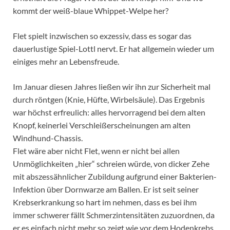
kommt der weiß-blaue Whippet-Welpe her?
Flet spielt inzwischen so exzessiv, dass es sogar das
dauerlustige Spiel-Lottl nervt. Er hat allgemein wieder um
einiges mehr an Lebensfreude.
Im Januar diesen Jahres ließen wir ihn zur Sicherheit mal
durch röntgen (Knie, Hüfte, Wirbelsäule). Das Ergebnis
war höchst erfreulich: alles hervorragend bei dem alten
Knopf, keinerlei Verschleißerscheinungen am alten
Windhund-Chassis.
Flet wäre aber nicht Flet, wenn er nicht bei allen
Unmöglichkeiten „hier“ schreien würde, von dicker Zehe
mit abszessähnlicher Zubildung aufgrund einer Bakterien-
Infektion über Dornwarze am Ballen. Er ist seit seiner
Krebserkrankung so hart im nehmen, dass es bei ihm
immer schwerer fällt Schmerzintensitäten zuzuordnen, da
er es einfach nicht mehr so zeigt wie vor dem Hodenkrebs.