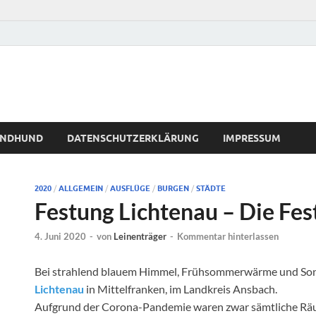
WINDHUND
DATENSCHUTZERKLÄRUNG
IMPRESSUM
2020
/
ALLGEMEIN
/
AUSFLÜGE
/
BURGEN
/
STÄDTE
Festung Lichtenau – Die Fe
4. Juni 2020
-
von
Leinenträger
-
Kommentar hinterlassen
Bei strahlend blauem Himmel, Frühsommerwärme und Son
Lichtenau
in Mittelfranken, im Landkreis Ansbach.
Aufgrund der Corona-Pandemie waren zwar sämtliche Räum