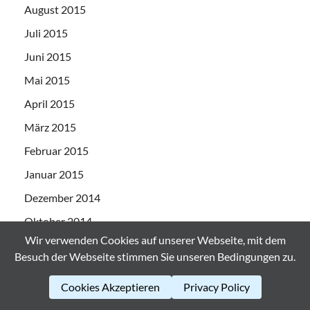
August 2015
Juli 2015
Juni 2015
Mai 2015
April 2015
März 2015
Februar 2015
Januar 2015
Dezember 2014
Oktober 2014
Wir verwenden Cookies auf unserer Webseite, mit dem
August 2014
Besuch der Webseite stimmen Sie unseren Bedingungen zu.
Juli 2014
Cookies Akzeptieren
Privacy Policy
Juni 2014