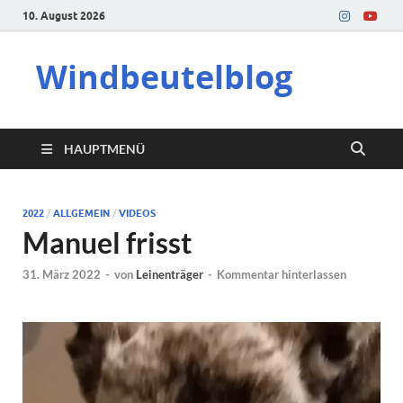
10. August 2026
Windbeutelblog
HAUPTMENÜ
2022
/
ALLGEMEIN
/
VIDEOS
Manuel frisst
31. März 2022
-
von
Leinenträger
-
Kommentar hinterlassen