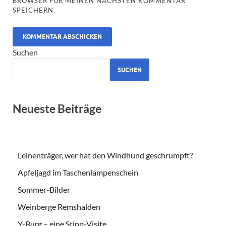
BROWSER FÜR MEINEN NÄCHSTEN KOMMENTAR
SPEICHERN.
ALTERNATIVE:
Suchen
SUCHEN
Neueste Beiträge
Leinenträger, wer hat den Windhund geschrumpft?
Apfeljagd im Taschenlampenschein
Sommer-Bilder
Weinberge Remshalden
Y-Burg – eine Stipp-Visite