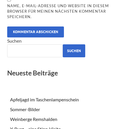
NAME, E-MAIL-ADRESSE UND WEBSITE IN DIESEM
BROWSER FÜR MEINEN NÄCHSTEN KOMMENTAR
SPEICHERN.
ALTERNATIVE:
Suchen
SUCHEN
Neueste Beiträge
Apfeljagd im Taschenlampenschein
Sommer-Bilder
Weinberge Remshalden
Y-Burg – eine Stipp-Visite