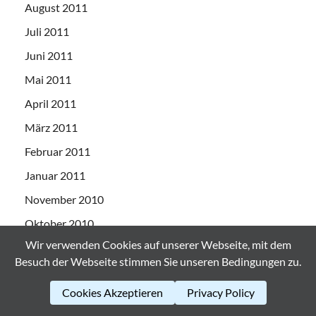
August 2011
Juli 2011
Juni 2011
Mai 2011
April 2011
März 2011
Februar 2011
Januar 2011
November 2010
Oktober 2010
Wir verwenden Cookies auf unserer Webseite, mit dem
September 2010
Besuch der Webseite stimmen Sie unseren Bedingungen zu.
Juni 2010
Cookies Akzeptieren
Privacy Policy
Juli 2008