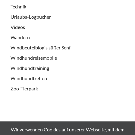
Technik
Urlaubs-Logbücher
Videos
Wandern
Windbeutelblog's süßer Senf
Windhundreisemobile
Windhundtraining
Windhundtreffen
Zoo-Tierpark
Wir verwenden Cookies auf unserer Webseite, mit dem
Alle Bilder und Videos sind urheberrechtlich geschützt und es