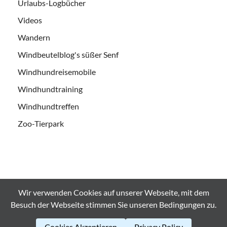
Urlaubs-Logbücher
Videos
Wandern
Windbeutelblog's süßer Senf
Windhundreisemobile
Windhundtraining
Windhundtreffen
Zoo-Tierpark
Wir verwenden Cookies auf unserer Webseite, mit dem
Alle Bilder und Videos sind urheberrechtlich geschützt und es
Besuch der Webseite stimmen Sie unseren Bedingungen zu.
Bedarf der ausdrücklichen Genehmigung bei
Weiterverwendung. © windbeutelblog.de 2008-2026
Cookies Akzeptieren
Privacy Policy