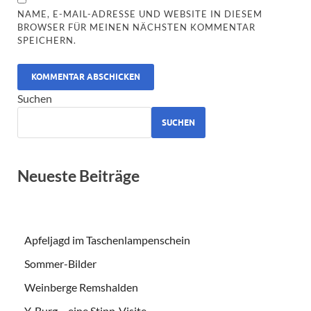
NAME, E-MAIL-ADRESSE UND WEBSITE IN DIESEM
BROWSER FÜR MEINEN NÄCHSTEN KOMMENTAR
SPEICHERN.
ALTERNATIVE:
Suchen
SUCHEN
Neueste Beiträge
Apfeljagd im Taschenlampenschein
Sommer-Bilder
Weinberge Remshalden
Y-Burg – eine Stipp-Visite