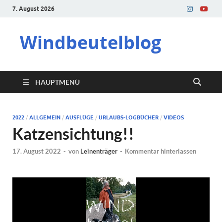
7. August 2026
Windbeutelblog
HAUPTMENÜ
2022
/
ALLGEMEIN
/
AUSFLÜGE
/
URLAUBS-LOGBÜCHER
/
VIDEOS
Katzensichtung!!
17. August 2022
-
von
Leinenträger
-
Kommentar hinterlassen