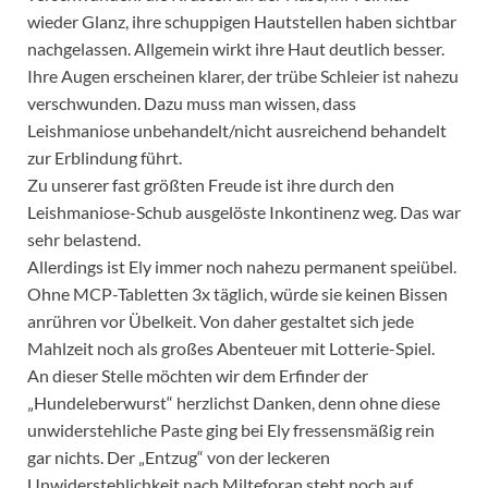
wieder Glanz, ihre schuppigen Hautstellen haben sichtbar
nachgelassen. Allgemein wirkt ihre Haut deutlich besser.
Ihre Augen erscheinen klarer, der trübe Schleier ist nahezu
verschwunden. Dazu muss man wissen, dass
Leishmaniose unbehandelt/nicht ausreichend behandelt
zur Erblindung führt.
Zu unserer fast größten Freude ist ihre durch den
Leishmaniose-Schub ausgelöste Inkontinenz weg. Das war
sehr belastend.
Allerdings ist Ely immer noch nahezu permanent speiübel.
Ohne MCP-Tabletten 3x täglich, würde sie keinen Bissen
anrühren vor Übelkeit. Von daher gestaltet sich jede
Mahlzeit noch als großes Abenteuer mit Lotterie-Spiel.
An dieser Stelle möchten wir dem Erfinder der
„Hundeleberwurst“ herzlichst Danken, denn ohne diese
unwiderstehliche Paste ging bei Ely fressensmäßig rein
gar nichts. Der „Entzug“ von der leckeren
Unwiderstehlichkeit nach Milteforan steht noch auf