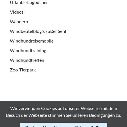
Urlaubs-Logbücher
Videos
Wandern
Windbeutelblog's süßer Senf
Windhundreisemobile
Windhundtraining
Windhundtreffen
Zoo-Tierpark
Wir verwenden Cookies auf unserer Webseite, mit dem
Alle Bilder und Videos sind urheberrechtlich geschützt und es
Besuch der Webseite stimmen Sie unseren Bedingungen zu.
Bedarf der ausdrücklichen Genehmigung bei
Weiterverwendung. © windbeutelblog.de 2008-2026