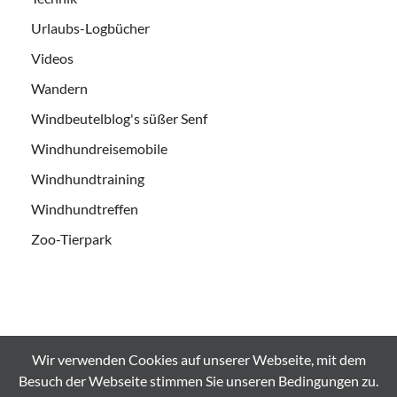
Urlaubs-Logbücher
Videos
Wandern
Windbeutelblog's süßer Senf
Windhundreisemobile
Windhundtraining
Windhundtreffen
Zoo-Tierpark
Wir verwenden Cookies auf unserer Webseite, mit dem
Alle Bilder und Videos sind urheberrechtlich geschützt und es
Besuch der Webseite stimmen Sie unseren Bedingungen zu.
Bedarf der ausdrücklichen Genehmigung bei