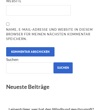
WEBSITE
NAME, E-MAIL-ADRESSE UND WEBSITE IN DIESEM
BROWSER FÜR MEINEN NÄCHSTEN KOMMENTAR
SPEICHERN.
ALTERNATIVE:
Suchen
SUCHEN
Neueste Beiträge
Leinenträger, wer hat den Windhund geschrumpft?