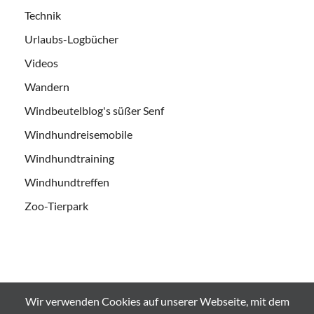
Technik
Urlaubs-Logbücher
Videos
Wandern
Windbeutelblog's süßer Senf
Windhundreisemobile
Windhundtraining
Windhundtreffen
Zoo-Tierpark
Wir verwenden Cookies auf unserer Webseite, mit dem
Alle Bilder und Videos sind urheberrechtlich geschützt und es