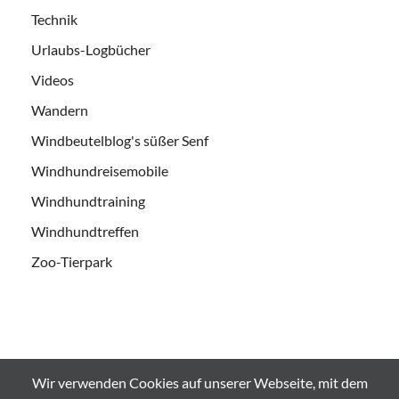
Technik
Urlaubs-Logbücher
Videos
Wandern
Windbeutelblog's süßer Senf
Windhundreisemobile
Windhundtraining
Windhundtreffen
Zoo-Tierpark
Wir verwenden Cookies auf unserer Webseite, mit dem
Alle Bilder und Videos sind urheberrechtlich geschützt und es