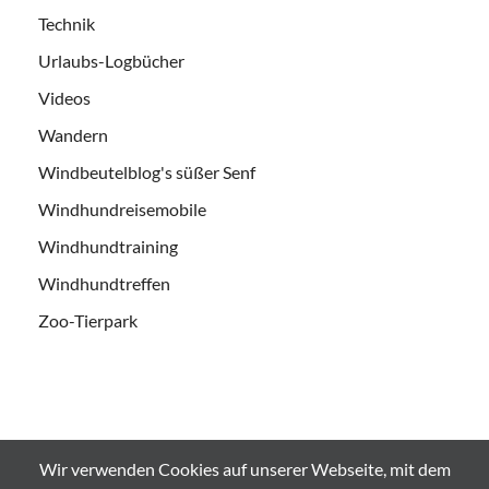
Technik
Urlaubs-Logbücher
Videos
Wandern
Windbeutelblog's süßer Senf
Windhundreisemobile
Windhundtraining
Windhundtreffen
Zoo-Tierpark
Wir verwenden Cookies auf unserer Webseite, mit dem
Alle Bilder und Videos sind urheberrechtlich geschützt und es