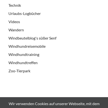
Technik
Urlaubs-Logbücher
Videos
Wandern
Windbeutelblog's süßer Senf
Windhundreisemobile
Windhundtraining
Windhundtreffen
Zoo-Tierpark
Wir verwenden Cookies auf unserer Webseite, mit dem
Alle Bilder und Videos sind urheberrechtlich geschützt und es